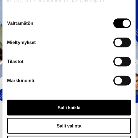
kerätty, kun olet käyttänyt heidän palvelujaan.
Suostumuksen
Välttämätön
valinta
Mieltymykset
Tilastot
Markkinointi
Salli kaikki
Salli valinta