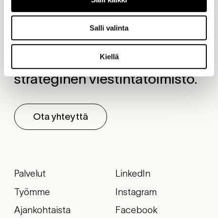
Salli valinta
Olemme Kreab Helsinki,
Kiellä
strateginen viestintätoimisto.
Ota yhteyttä
Palvelut
LinkedIn
Työmme
Instagram
Ajankohtaista
Facebook