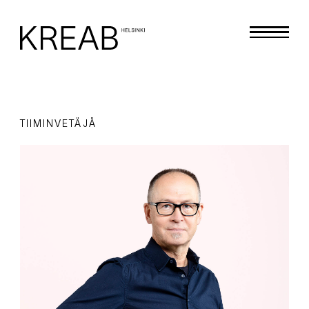
TIIMINVETÄJÄ