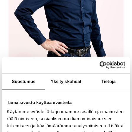
Perttu Eskelinen
Suostumus
Yksityiskohdat
Tietoja
Perttu on erittäin kokenut ja monipuolinen graafikko,
jolla on näkemystä ja tarkkuutta. Intohimona on
Tämä sivusto käyttää evästeitä
palvella lukijaa. Hän on suunnitellut ja toteuttanut yli
sata vuosikertomusta ja vastuullisuusraporttia. Pertun
Käytämme evästeitä tarjoamamme sisällön ja mainosten
erityisosaamista ovat myös ESEF-raportointi ja
räätälöimiseen, sosiaalisen median ominaisuuksien
interaktiivinen, toimiva taitto.
tukemiseen ja kävijämäärämme analysoimiseen. Lisäksi