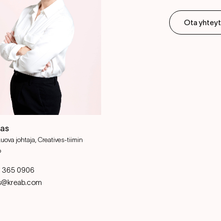
Ota yhteyt
as
Luova johtaja, Creatives-tiimin
ö
 365 0906
s@kreab.com