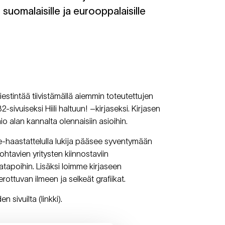
 suomalaisille ja eurooppalaisille
iestintää tiivistämällä aiemmin toteutettujen
2-sivuiseksi Hiili haltuun! –kirjaseksi. Kirjasen
o alan kannalta olennaisiin asioihin.
se-haastattelulla lukija pääsee syventymään
htavien yritysten kiinnostaviin
tatapoihin. Lisäksi loimme kirjaseen
ottuvan ilmeen ja selkeät grafiikat.
sivuilta (linkki).