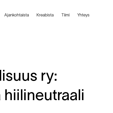
Ajankohtaista
Kreabista
Tiimi
Yhteys
isuus ry:
hiilineutraali