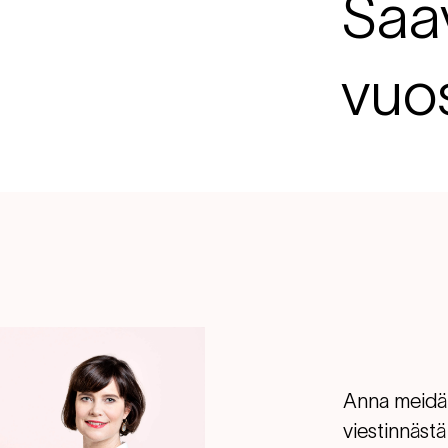
Saa
vuos
Anna meidän
viestinnäst