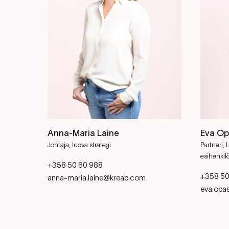
Anna-Maria Laine
Eva Op
Johtaja, luova strategi
Partneri, 
esihenkil
+358 50 60 988
+358 50
anna-maria.laine@kreab.com
eva.opa