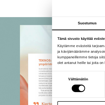
Suostumus
Tämä sivusto käyttää eväste
Käytämme evästeitä tarjoama
ja kävijämäärämme analysoim
kumppaneillemme tietoja siitä
olet antanut heille tai joita o
Suostumuksen
Välttämätön
valinta