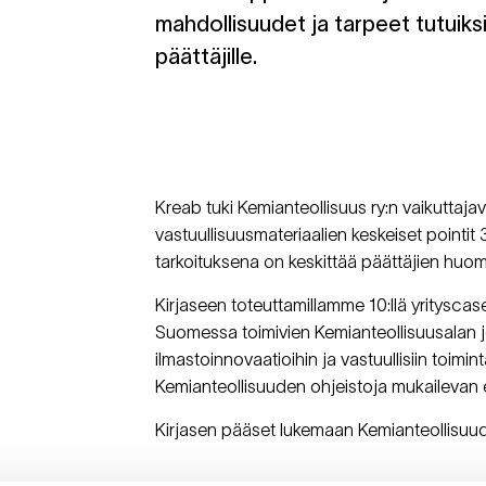
mahdollisuudet ja tarpeet tutuiksi
päättäjille.
Kreab tuki Kemianteollisuus ry:n vaikuttajav
vastuullisuusmateriaalien keskeiset pointit 3
tarkoituksena on keskittää päättäjien huomi
Kirjaseen toteuttamillamme 10:llä yritysca
Suomessa toimivien Kemianteollisuusalan jo
ilmastoinnovaatioihin ja vastuullisiin toimin
Kemianteollisuuden ohjeistoja mukailevan er
Kirjasen pääset lukemaan Kemianteollisuuden 