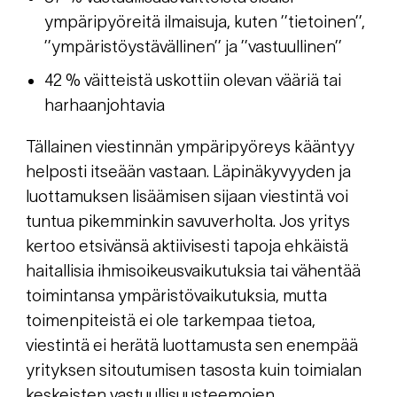
ympäripyöreitä ilmaisuja, kuten ’’tietoinen’’,
’’ympäristöystävällinen’’ ja ’’vastuullinen’’
42 % väitteistä uskottiin olevan vääriä tai
harhaanjohtavia
Tällainen viestinnän ympäripyöreys kääntyy
helposti itseään vastaan. Läpinäkyvyyden ja
luottamuksen lisäämisen sijaan viestintä voi
tuntua pikemminkin savuverholta. Jos yritys
kertoo etsivänsä aktiivisesti tapoja ehkäistä
haitallisia ihmisoikeusvaikutuksia tai vähentää
toimintansa ympäristövaikutuksia, mutta
toimenpiteistä ei ole tarkempaa tietoa,
viestintä ei herätä luottamusta sen enempää
yrityksen sitoutumisen tasosta kuin toimialan
keskeisten vastuullisuusteemojen