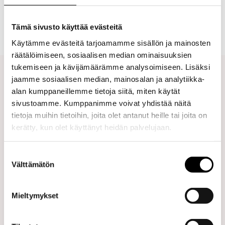
Tämä sivusto käyttää evästeitä
Käytämme evästeitä tarjoamamme sisällön ja mainosten
räätälöimiseen, sosiaalisen median ominaisuuksien
tukemiseen ja kävijämäärämme analysoimiseen. Lisäksi
jaamme sosiaalisen median, mainosalan ja analytiikka-
alan kumppaneillemme tietoja siitä, miten käytät
sivustoamme. Kumppanimme voivat yhdistää näitä
tietoja muihin tietoihin, joita olet antanut heille tai joita on
Kirjoittaja
kerätty, kun olet käyttänyt heidän palvelujaan.
Laura on monipuolinen viestinnän
Suostumuksen
ammattilainen, joka on erikoistunut
Välttämätön
valinta
kestävyyteen ja työyhteisöviestintään. Hän
yhdistää analyyttisen ajattelun ja
Mieltymykset
käytännönläheisen toteutuksen, mikä tekee
hänestä arvokkaan kumppanin niin CSRD-