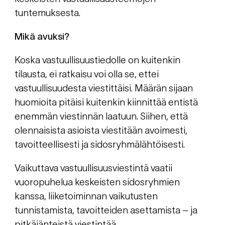
tuntemuksesta.
Mikä avuksi?
Koska vastuullisuustiedolle on kuitenkin
tilausta, ei ratkaisu voi olla se, ettei
vastuullisuudesta viestittäisi. Määrän sijaan
huomioita pitäisi kuitenkin kiinnittää entistä
enemmän viestinnän laatuun. Siihen, että
olennaisista asioista viestitään avoimesti,
tavoitteellisesti ja sidosryhmälähtöisesti.
Vaikuttava vastuullisuusviestintä vaatii
vuoropuhelua keskeisten sidosryhmien
kanssa, liiketoiminnan vaikutusten
tunnistamista, tavoitteiden asettamista – ja
pitkäjänteistä viestintää.