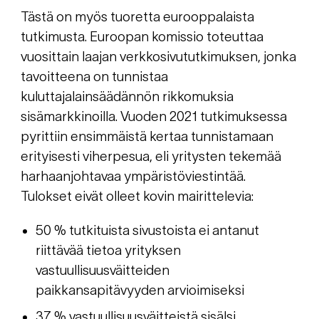
Tästä on myös tuoretta eurooppalaista
tutkimusta. Euroopan komissio toteuttaa
vuosittain laajan verkkosivututkimuksen, jonka
tavoitteena on tunnistaa
kuluttajalainsäädännön rikkomuksia
sisämarkkinoilla. Vuoden 2021 tutkimuksessa
pyrittiin ensimmäistä kertaa tunnistamaan
erityisesti viherpesua, eli yritysten tekemää
harhaanjohtavaa ympäristöviestintää.
Tulokset eivät olleet kovin mairittelevia:
50 % tutkituista sivustoista ei antanut
riittävää tietoa yrityksen
vastuullisuusväitteiden
paikkansapitävyyden arvioimiseksi
37 % vastuullisuusväitteistä sisälsi