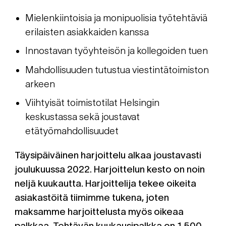
Mielenkiintoisia ja monipuolisia työtehtäviä
erilaisten asiakkaiden kanssa
Innostavan työyhteisön ja kollegoiden tuen
Mahdollisuuden tutustua viestintätoimiston
arkeen
Viihtyisät toimistotilat Helsingin
keskustassa sekä joustavat
etätyömahdollisuudet
Täysipäiväinen harjoittelu alkaa joustavasti
joulukuussa 2022. Harjoittelun kesto on noin
neljä kuukautta. Harjoittelija tekee oikeita
asiakastöitä tiimimme tukena, joten
maksamme harjoittelusta myös oikeaa
palkkaa. Tehtävän kuukausipalkka on 1 500