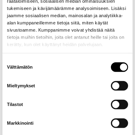
räätälöimiseen, sosiaalisen median ominaisuuksien
4856 to ti 11.10. klo 12-14 ja pe 14.10. klo 11-
tukemiseen ja kävijämäärämme analysoimiseen. Lisäksi
12).
jaamme sosiaalisen median, mainosalan ja analytiikka-
alan kumppaneillemme tietoja siitä, miten käytät
Kreab Oy
on kansainvälinen viestintätoimisto,
sivustoamme. Kumppanimme voivat yhdistää näitä
jonka Helsingin-toimistossa työskentelee 20
tietoja muihin tietoihin, joita olet antanut heille tai joita on
viestinnän ammattilaista.
kerätty, kun olet käyttänyt heidän palvelujaan.
Erikoisosaamistamme ovat vaikuttajaviestintä
ja mediasuhteet, ESG-, sijoittaja- ja
Suostumuksen
Välttämätön
talousviestintä sekä strateginen
valinta
brändiviestintä ja luovat konseptit. Autamme
asiakkaitamme tekemään monimutkaisista
Mieltymykset
asioista ymmärrettäviä ja löytämään toimivia
ratkaisuja vaativiin viestintähaasteisiin. Lue
Tilastot
lisää Kreabista, töistämme ja työyhteisömme
arvoista:
kreabhelsinki.fi
Markkinointi