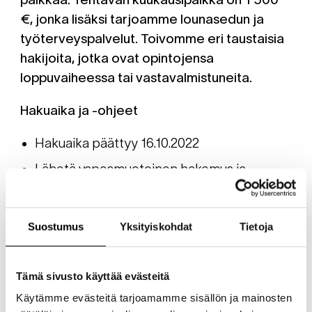
€, jonka lisäksi tarjoamme lounasedun ja
työterveyspalvelut. Toivomme eri taustaisia
hakijoita, jotka ovat opintojensa
loppuvaiheessa tai vastavalmistuneita.
Hakuaika ja -ohjeet
Hakuaika päättyy 16.10.2022
Lähetä vapaamuotoinen hakemus ja
CV:
hakemukset@kreab.com
Lisätietoa tehtävästä ja Kreabista
Suostumus
Yksityiskohdat
Tietoja
työpaikkana antavat Anna-Maria Laine,
anna-maria.laine@kreab.com
(tai puh. 050
Tämä sivusto käyttää evästeitä
60 988 ke 12.10. klo 12-13) ja Eeva Tähtinen,
Käytämme evästeitä tarjoamamme sisällön ja mainosten
eeva.tahtinen@kreab.com
(tai puh. 040 718